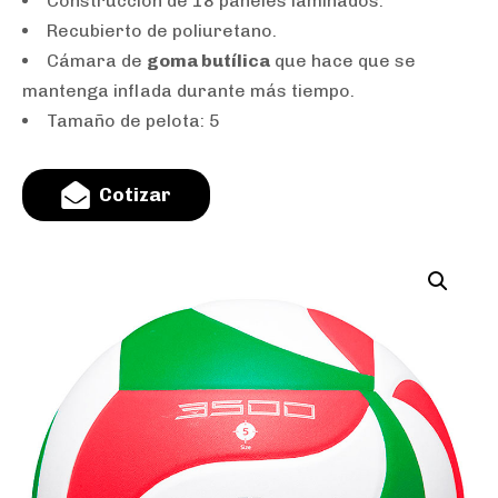
Construcción de 18 paneles laminados.
Recubierto de poliuretano.
Cámara de
goma butílica
que hace que se
mantenga inflada durante más tiempo.
Tamaño de pelota: 5
C
o
t
i
z
a
r