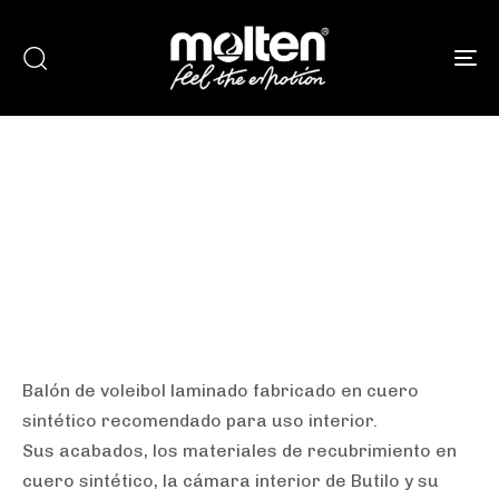
To
Pelota para Voley
Molten V5M-3500 Soft
Touch #5
Balón de voleibol laminado fabricado en cuero
sintético recomendado para uso interior.
Sus acabados, los materiales de recubrimiento en
cuero sintético, la cámara interior de Butilo y su