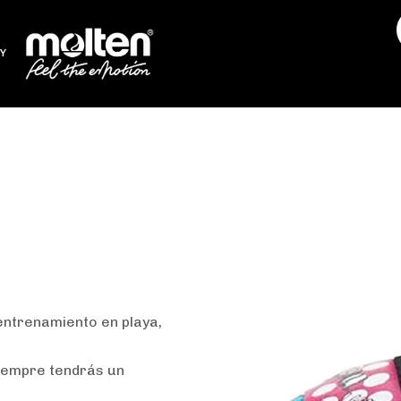
Y
olten MS500-LUV #5
entrenamiento en playa,
siempre tendrás un