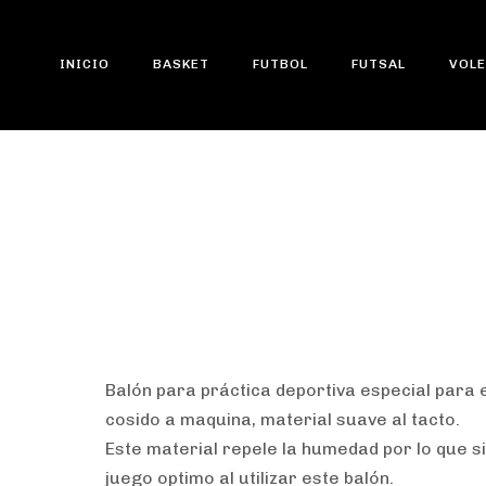
INICIO
BASKET
FUTBOL
FUTSAL
VOLE
Type and hit enter
Pelota para Voley M
Balón para práctica deportiva especial para 
cosido a maquina, material suave al tacto.
Este material repele la humedad por lo que 
juego optimo al utilizar este balón.