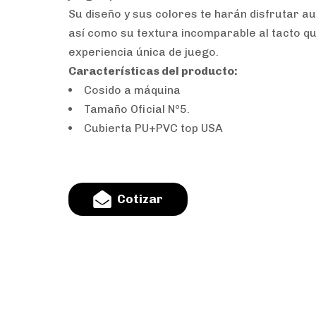
Su diseño y sus colores te harán disfrutar a
así como su textura incomparable al tacto qu
experiencia única de juego.
Características del producto:
Cosido a máquina
Tamaño Oficial N°5.
Cubierta PU+PVC top USA
C
o
t
i
z
a
r