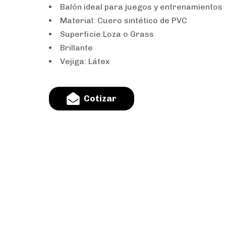
Balón ideal para juegos y entrenamientos
Material: Cuero sintético de PVC
Superficie:Loza o Grass
Brillante
Vejiga: Látex
C
o
t
i
z
a
r