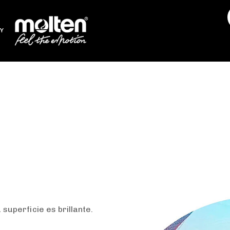
Y
Molten F5A1510-R
 superficie es brillante.