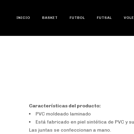
INICIO
BASKET
FUTBOL
FUTSAL
VOLE
Type and hit enter
Pelota para Futbol 
Características del producto:
PVC moldeado laminado
Está fabricado en piel sintética de PVC y su
Las juntas se confeccionan a mano.