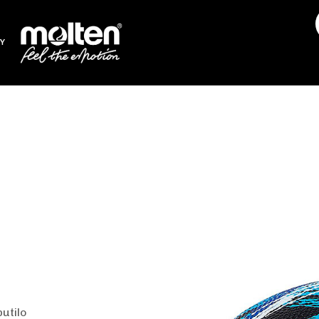
Y
Molten B7F1601-KB
utilo