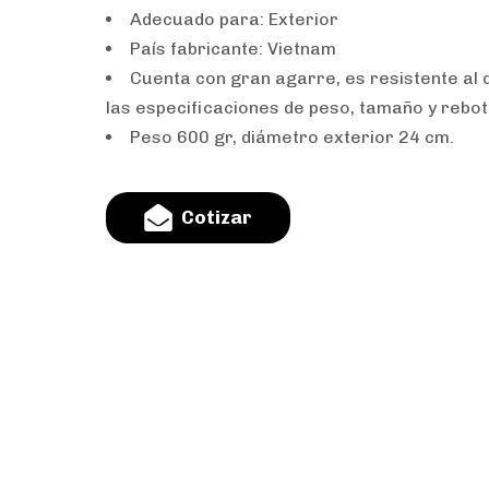
Adecuado para: Exterior
País fabricante: Vietnam
Cuenta con gran agarre, es resistente al
las especificaciones de peso, tamaño y rebot
Peso 600 gr, diámetro exterior 24 cm.
C
o
t
i
z
a
r