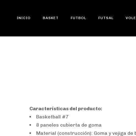
INICIO
BASKET
FUTBOL
FUTSAL
VOLE
Type and hit enter
Pelota para Basket 
Características del producto:
Basketball #7
8 paneles cubierta de goma
Material (construcción): Goma y vejiga de b